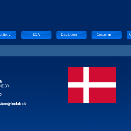
nitor 2
EQA
Distributors
Contact us
C
35
DBY
2
sben@triolab.dk