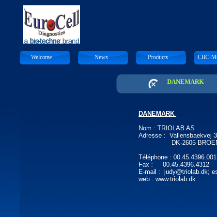
Welcome
News
Products
CBC-Mo
DANEMARK
DANEMARK
Nom : TRIOLAB AS
Adresse : Vallensbaekvej 
DK-2605 BROEN
Téléphone : 00.45.4396.001
Fax : 00.45.4396.4312
E-mail : judy@triolab.dk; e
web : www.triolab.dk